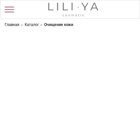
Главная
Каталог
Очищение кожи
/
Регистрация
Войти
Здравствуйте! Что вы ищете?
Очищение кожи
КАТАЛОГ
по популярности
по цене
по алфавиту
О НА​​​​​​​С
ДОСТАВКА И ОПЛАТА
СТАТЬИ И ПУБЛИКАЦИИ
КОНТАКТЫ
ПОЛИТИКА КОНФИДЕНЦИАЛЬНОСТИ